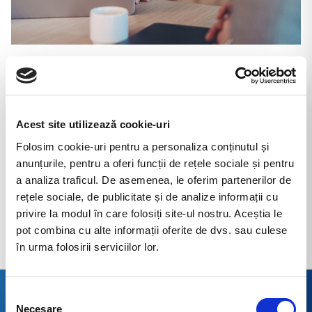
What is it like to work at ButanGas
Romania?
Acest site utilizează cookie-uri
Apply today for one of our free positions and
Folosim cookie-uri pentru a personaliza conținutul și
reach your maximum potential.
anunțurile, pentru a oferi funcții de rețele sociale și pentru
a analiza traficul. De asemenea, le oferim partenerilor de
For more information, send your request to
rețele sociale, de publicitate și de analize informații cu
this address:
resurse.umane@butangas.ro
privire la modul în care folosiți site-ul nostru. Aceștia le
pot combina cu alte informații oferite de dvs. sau culese
în urma folosirii serviciilor lor.
Selecția
Necesare
consimțământului