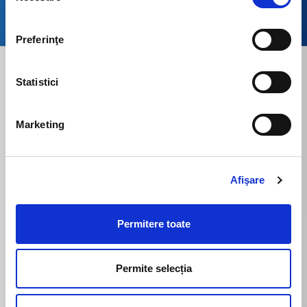
Follow ButanGas on
Preferinţe
Statistici
Solutions
Home
Marketing
LPG Cylinder
LPG tanks
Afişare
Solutions
Company
Permitere toate
LPG Cylinders
LPG Tanks
Permite selecția
Solutions