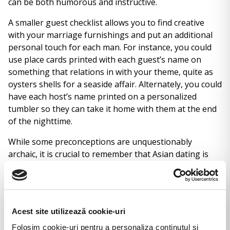
can be both humorous and instructive.
A smaller guest checklist allows you to find creative
with your marriage furnishings and put an additional
personal touch for each man. For instance, you could
use place cards printed with each guest’s name on
something that relations in with your theme, quite as
oysters shells for a seaside affair. Alternately, you could
have each host’s name printed on a personalized
tumbler so they can take it home with them at the end
of the nighttime.
While some preconceptions are unquestionably
archaic, it is crucial to remember that Asian dating is
very different from western dating. There are many
cultural details that, if ununderstood, can make the
transition to a long-term partnership difficult. This
could cause suspicion and mistakes in the relation.
Acest site utilizează cookie-uri
In Eastern cultures, home plays a massive function in
Folosim cookie-uri pentru a personaliza conținutul și