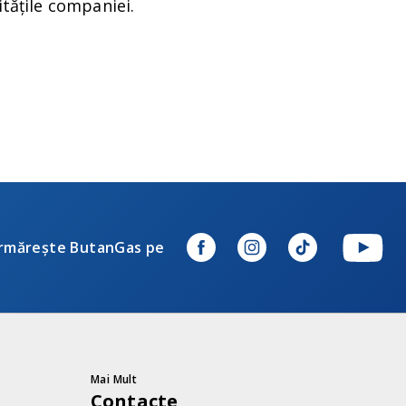
itățile companiei.
rmărește ButanGas pe
Mai Mult
Contacte