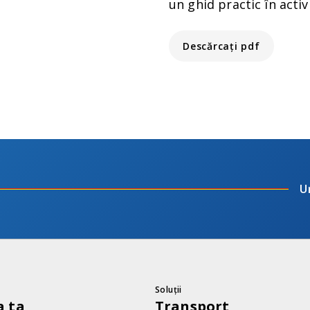
un ghid practic în activ
Descărcați pdf
U
Soluții
 ta
Transport